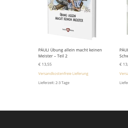
PÄULI Übung allein macht keinen
PÄUL
Meister – Teil 2
Schw
€
13,55
€
13
Versandkostenfreie Lieferung
Vers
Lieferzeit:
2-3 Tage
Liefe