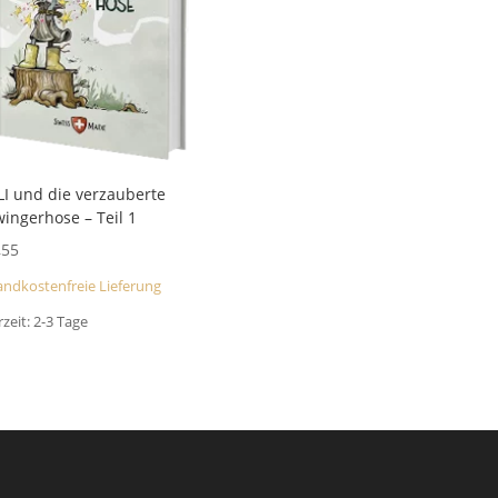
I und die verzauberte
ingerhose – Teil 1
,55
andkostenfreie Lieferung
rzeit:
2-3 Tage