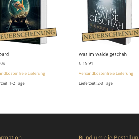
bard
Was im Walde geschah
,09
€
19,91
andkostenfreie Lieferung
Versandkostenfreie Lieferung
rzeit:
1-2 Tage
Lieferzeit:
2-3 Tage
ormation
Rund um die Bestellun