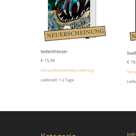
Notenfresser
Sval
€
15,36
€
18
Versandkostenfreie Lieferung
Vers
Lieferzeit:
1-2 Tage
Liefe
Inf