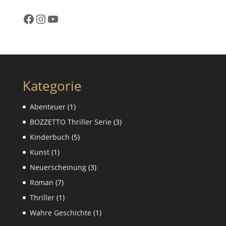
Facebook
Instagram
YouTube
Kategorie
1
Abenteuer
1
Produkt
3
BOZZETTO Thriller Serie
3
Produkte
5
Kinderbuch
5
Produkte
1
Kunst
1
Produkt
3
Neuerscheinung
3
Produkte
7
Roman
7
Produkte
1
Thriller
1
Produkt
1
Wahre Geschichte
1
Produkt