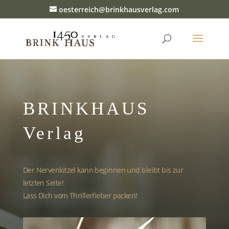
oesterreich@brinkhausverlag.com
BRINKHAUS
Verlag
Der Nervenkitzel kann beginnen und bleibt bis zur
letzten Seite!
Lass Dich vom Thrillerfieber packen!