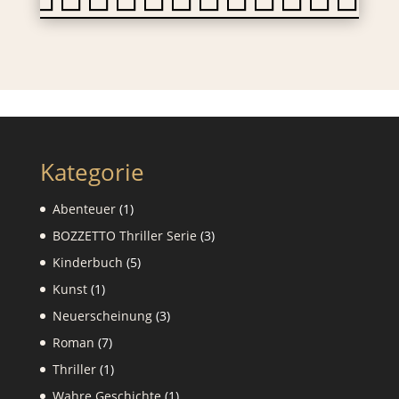
Kategorie
1
Abenteuer
1
Produkt
3
BOZZETTO Thriller Serie
3
Produkte
5
Kinderbuch
5
Produkte
1
Kunst
1
Produkt
3
Neuerscheinung
3
Produkte
7
Roman
7
Produkte
1
Thriller
1
Produkt
1
Wahre Geschichte
1